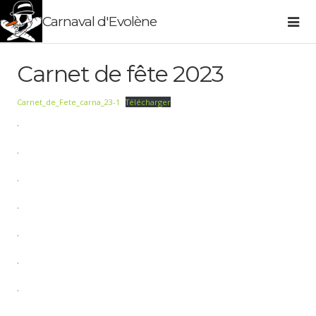
Carnaval d'Evolène
Carnet de fête 2023
Carnet_de_Fete_carna_23-1
Télécharger
.
.
.
.
.
.
.
.