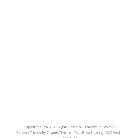
.
.
.
.
.
.
.
.
Copyright © 2026 · All Rights Reserved · Carnaval d'Evolène
Purpose Theme
by
Organic Themes
·
WordPress Hosting
·
RSS Feed
·