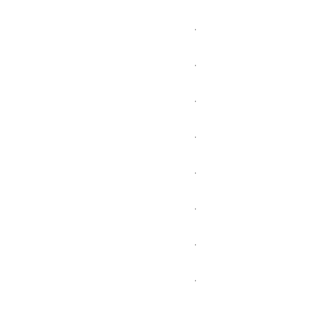
.
.
.
.
.
.
.
.