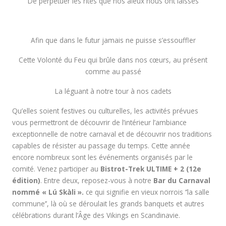
De perpétuer les rites que nos aïeux nous ont laissés
Afin que dans le futur jamais ne puisse s’essouffler
Cette Volonté du Feu qui brûle dans nos cœurs, au présent
comme au passé
La léguant à notre tour à nos cadets
Qu’elles soient festives ou culturelles, les activités prévues
vous permettront de découvrir de l’intérieur l’ambiance
exceptionnelle de notre carnaval et de découvrir nos traditions
capables de résister au passage du temps. Cette année
encore nombreux sont les événements organisés par le
comité. Venez participer au
Bistrot-Trek ULTIME + 2 (12e
édition)
. Entre deux, reposez-vous à notre
B
ar du Carnaval
nommé « Lú Skàli ».
ce qui signifie en vieux norrois ‘’la salle
commune’’, là où se déroulait les grands banquets et autres
célébrations durant l’Âge des Vikings en Scandinavie.