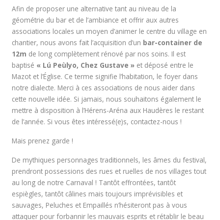
Afin de proposer une alternative tant au niveau de la
géométrie du bar et de l’ambiance et offrir aux autres
associations locales un moyen d’animer le centre du village en
chantier, nous avons fait l’acquisition d’un
bar-container de
12m
de long complètement rénové par nos soins. Il est
baptisé
« Lú Peùlyo, Chez Gustave »
et déposé entre le
Mazot et l’Église. Ce terme signifie l’habitation, le foyer dans
notre dialecte. Merci à ces associations de nous aider dans
cette nouvelle idée. Si jamais, nous souhaitons également le
mettre à disposition à l’Hérens-Aréna aux Haudères le restant
de l’année. Si vous êtes intéressé(e)s, contactez-nous !
Mais prenez garde !
De mythiques personnages traditionnels, les âmes du festival,
prendront possessions des rues et ruelles de nos villages tout
au long de notre Carnaval ! Tantôt effrontées, tantôt
espiègles, tantôt câlines mais toujours imprévisibles et
sauvages, Peluches et Empaillés n’hésiteront pas à vous
attaquer pour forbannir les mauvais esprits et rétablir le beau